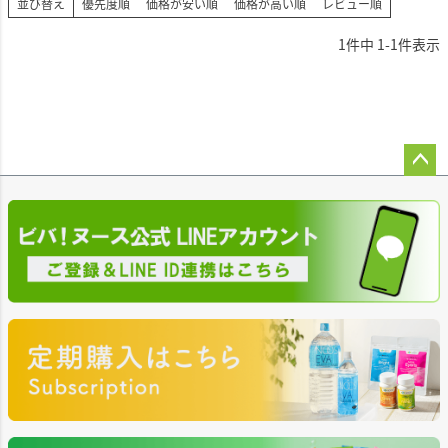
並び替え
優先度順
価格が安い順
価格が高い順
レビュー順
1
件中
1
-
1
件表示
ペー
ジト
ップ
へ