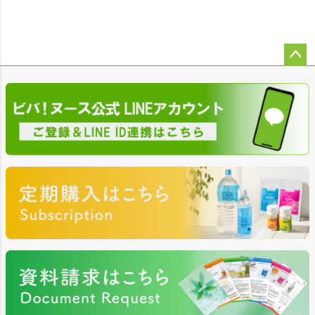
ペー
ジト
ップ
へ