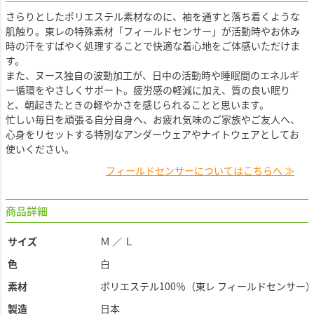
さらりとしたポリエステル素材なのに、袖を通すと落ち着くような
肌触り。東レの特殊素材「フィールドセンサー」が活動時やお休み
時の汗をすばやく処理することで快適な着心地をご体感いただけま
す。
また、ヌース独自の波動加工が、日中の活動時や睡眠間のエネルギ
ー循環をやさしくサポート。疲労感の軽減に加え、質の良い眠り
と、朝起きたときの軽やかさを感じられることと思います。
忙しい毎日を頑張る自分自身へ、お疲れ気味のご家族やご友人へ、
心身をリセットする特別なアンダーウェアやナイトウェアとしてお
使いください。
フィールドセンサーについてはこちらへ ≫
商品詳細
サイズ
Ｍ ／ Ｌ
色
白
素材
ポリエステル100％（東レ フィールドセンサー
製造
日本