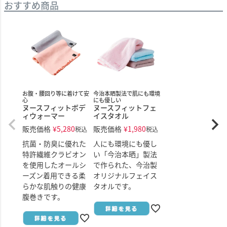
おすすめ商品
お腹・腰回り等に着けて安
今治本晒製法で肌にも環境
心
にも優しい
ヌースフィットボデ
ヌースフィットフェ
ィウォーマー
イスタオル
販売価格
¥
5,280
販売価格
¥
1,980
税込
税込
抗菌・防臭に優れた
人にも環境にも優し
特許繊維クラビオン
い「今治本晒」製法
を使用したオールシ
で作られた、今治製
ーズン着用できる柔
オリジナルフェイス
らかな肌触りの健康
タオルです。
腹巻きです。