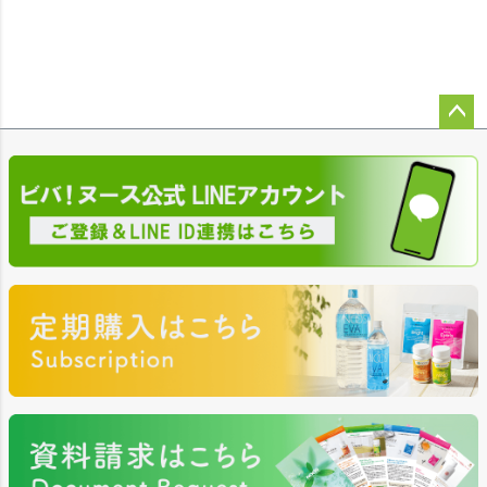
ペー
ジト
ップ
へ