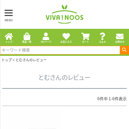
MENU
トップ
商品一覧
Myページ
お気に入り
カート
Ｑ＆Ａ
お問合せ
トップ
とむさんのレビュー
とむさんのレビュー
6
件中
1
-
6
件表示