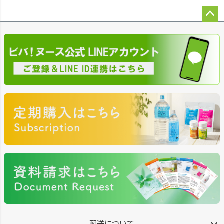
ペー
ジト
ップ
へ
配送について