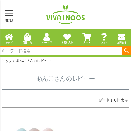
MENU
トップ
商品一覧
Myページ
お気に入り
カート
Ｑ＆Ａ
お問合せ
トップ
あんこさんのレビュー
あんこさんのレビュー
6
件中
1
-
6
件表示